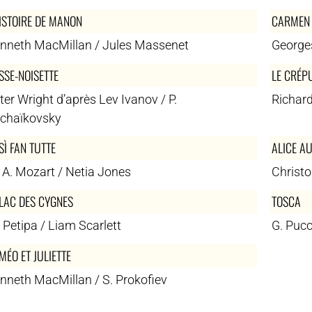
HISTOIRE DE MANON
CARMEN
nneth MacMillan / Jules Massenet
Georges
SSE-NOISETTE
LE CRÉP
ter Wright d’après Lev Ivanov / P.
Richard
chaïkovsky
SÌ FAN TUTTE
ALICE A
 A. Mozart / Netia Jones
Christ
 LAC DES CYGNES
TOSCA
 Petipa / Liam Scarlett
G. Pucc
MÉO ET JULIETTE
nneth MacMillan / S. Prokofiev