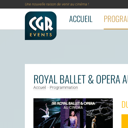
Une nouvelle raison de venir au cinéma !
ACCUEIL
PROGRA
Aller au contenu principal
ROYAL BALLET & OPERA A
Accueil
>
Programmation
DU