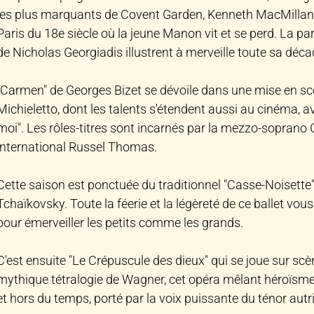
les plus marquants de Covent Garden, Kenneth MacMillan,
Paris du 18e siècle où la jeune Manon vit et se perd. La pa
de Nicholas Georgiadis illustrent à merveille toute sa déca
"Carmen" de Georges Bizet se dévoile dans une mise en 
Michieletto, dont les talents s'étendent aussi au cinéma, ave
moi". Les rôles-titres sont incarnés par la mezzo-soprano 
international Russel Thomas.
Cette saison est ponctuée du traditionnel "Casse-Noisette
Tchaïkovsky. Toute la féerie et la légèreté de ce ballet vo
pour émerveiller les petits comme les grands.
C'est ensuite "Le Crépuscule des dieux" qui se joue sur scèn
mythique tétralogie de Wagner, cet opéra mêlant héroïsm
et hors du temps, porté par la voix puissante du ténor aut