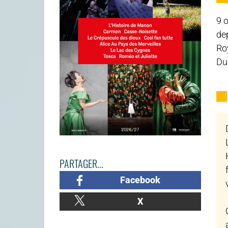
9 o
de
Ro
Dur
PARTAGER...
Facebook
X