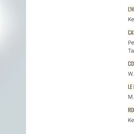
L'
Ke
CA
Pe
Ta
CO
W.
LE
M.
RO
Ke