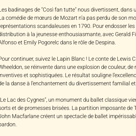
Les badinages de "Così fan tutte" nous divertissent, dans
La comédie de mœurs de Mozart n’a pas perdu de son mo
représentations scandaleuses en 1790. Pour endosser les
distribution à la jeunesse enthousiasmante, avec Gerald F
Alfonso et Emily Pogorelc dans le rôle de Despina.
Pour continuer, suivez le Lapin Blanc ! Le conte de Lewis C
Wheeldon, se réinvente dans une explosion de couleur, de
inventives et sophistiquées. Le résultat souligne l’excellence
de la danse à l’enchantement du divertissement familial e
"Le Lac des Cygnes", un monument du ballet classique vi
sorts et de promesses brisées. La partition imposante de T
John Macfarlane créent un spectacle de ballet impérissabl
pardon.