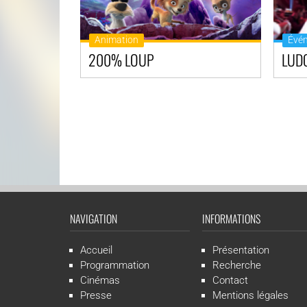
Animation
Évé
200% LOUP
LUD
NAVIGATION
INFORMATIONS
Accueil
Présentation
Programmation
Recherche
Cinémas
Contact
Presse
Mentions légales