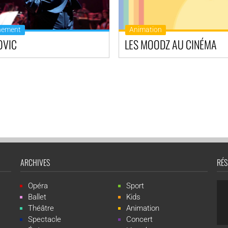
nement
Animation
OVIC
LES MOODZ AU CINÉMA
ARCHIVES
RÉS
Opéra
Sport
Ballet
Kids
Théâtre
Animation
Spectacle
Concert