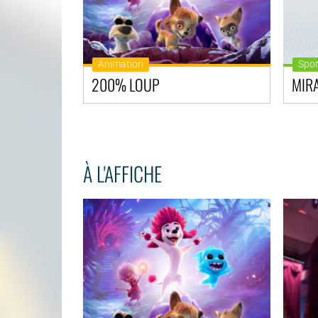
Animation
Spor
200% LOUP
MIR
À L'AFFICHE