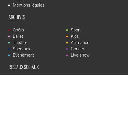
Mentions légales
ARCHIVES
Opéra
Sport
Ballet
Kids
Théâtre
Animation
Spectacle
Concert
Événement
Live-show
RÉSEAUX SOCIAUX
CGR Events est une marque du groupe CGR Cinémas -
Création du
site :
ludostation.com