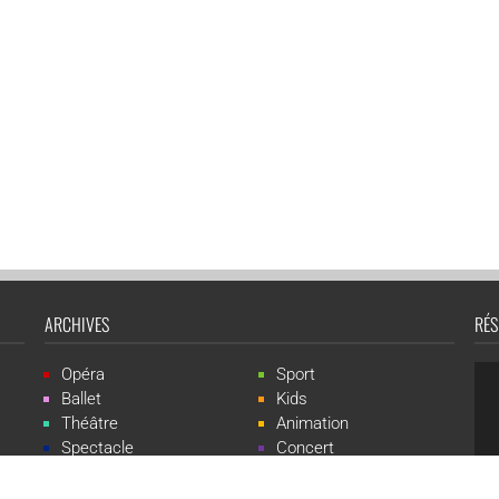
ARCHIVES
RÉS
Opéra
Sport
Ballet
Kids
Théâtre
Animation
Spectacle
Concert
Événement
Live-show