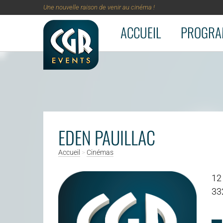
Une nouvelle raison de venir au cinéma !
ACCUEIL
PROGRA
Aller au contenu principal
EDEN PAUILLAC
Accueil
>
Cinémas
12
33