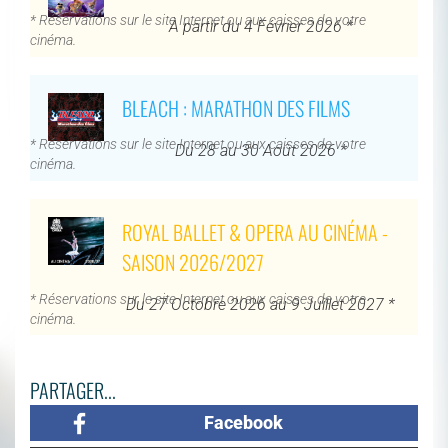
* Réservations sur le site Internet ou aux caisses de votre
À partir du 4 Février 2026 *
cinéma.
BLEACH : MARATHON DES FILMS
* Réservations sur le site Internet ou aux caisses de votre
Du 28 au 30 Août 2026 *
cinéma.
ROYAL BALLET & OPERA AU CINÉMA -
SAISON 2026/2027
* Réservations sur le site Internet ou aux caisses de votre
Du 27 Octobre 2026 au 9 Juillet 2027 *
cinéma.
PARTAGER...
Facebook