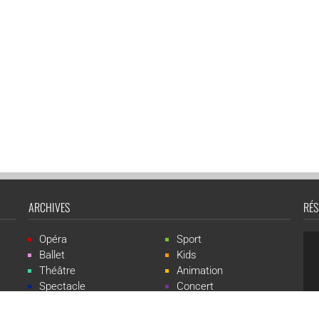
ARCHIVES
RÉS
Opéra
Sport
Ballet
Kids
Théâtre
Animation
Spectacle
Concert
Événement
Live-show