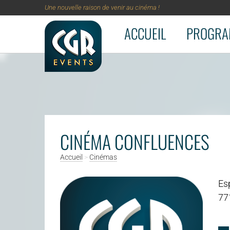
Une nouvelle raison de venir au cinéma !
ACCUEIL
PROGRA
Aller au contenu principal
CINÉMA CONFLUENCES
Accueil
>
Cinémas
Es
77