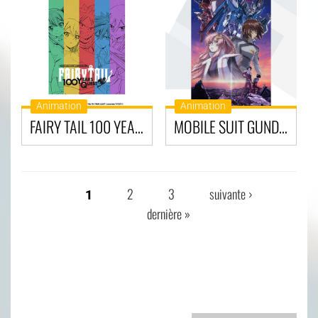
Animation
Animation
FAIRY TAIL 100 YEARS QUEST : EN ROUTE POUR LA QUÊTE DE 100 ANS
MOBILE SUIT GUNDAM SEED FREEDOM
2
3
suivante ›
1
PAGES
dernière »