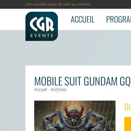
Une nouvelle raison de venir au cinéma !
ACCUEIL
PROGRA
Aller au contenu principal
MOBILE SUIT GUNDAM G
Accueil
>
Archives
D