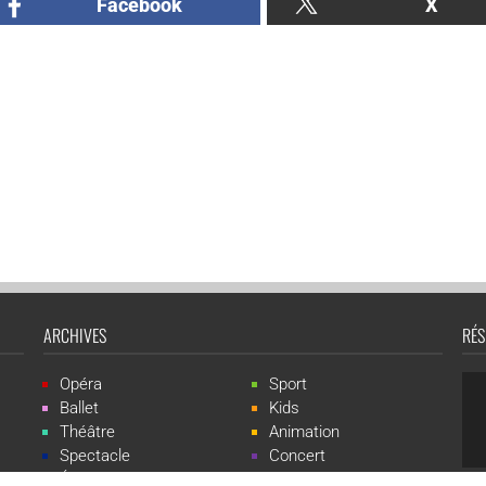
Facebook
X
ARCHIVES
RÉS
Opéra
Sport
Ballet
Kids
Théâtre
Animation
Spectacle
Concert
Événement
Live-show