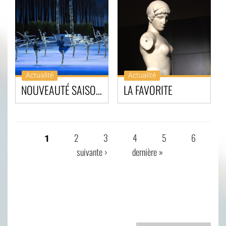
Actualité
Actualité
NOUVEAUTÉ SAISON ALL'OPÉRA 2015/2016
LA FAVORITE
2
3
4
5
6
1
PAGES
suivante ›
dernière »