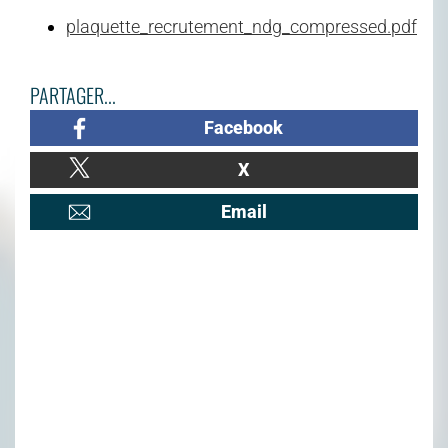
plaquette_recrutement_ndg_compressed.pdf
PARTAGER...
Facebook
X
Email