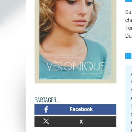
Sa 
ch
To
Du
PARTAGER...
Facebook
X