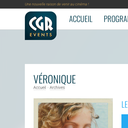
Une nouvelle raison de venir au cinéma !
ACCUEIL
PROGRA
Aller au contenu principal
VÉRONIQUE
Accueil
>
Archives
LE