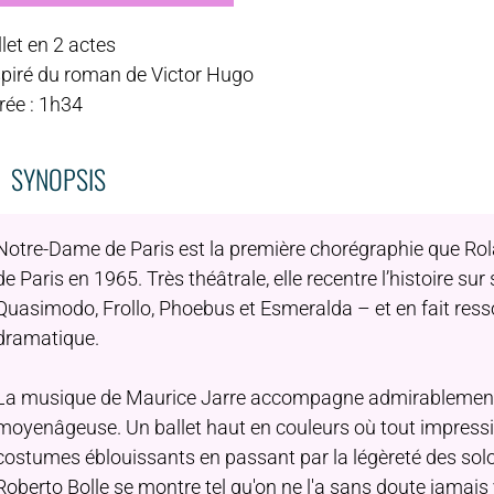
let en 2 actes
spiré du roman de Victor Hugo
rée : 1h34
SYNOPSIS
Notre-Dame de Paris est la première chorégraphie que Rolan
de Paris en 1965. Très théâtrale, elle recentre l’histoire s
Quasimodo, Frollo, Phoebus et Esmeralda – et en fait resso
dramatique.
La musique de Maurice Jarre accompagne admirablement
moyenâgeuse. Un ballet haut en couleurs où tout impress
costumes éblouissants en passant par la légèreté des solos
Roberto Bolle se montre tel qu'on ne l'a sans doute jamai