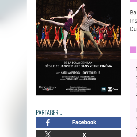
Bal
In
Du
PARTAGER...
Facebook
X