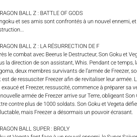
 DRAGON BALL Z : BATTLE OF GODS
goku et ses amis sont confrontés à un nouvel ennemi, et pa
truction...
 DRAGON BALL Z : LA RÉSURRECTION DE F
rès le combat avec Beerus le Destructeur, Son Goku et Veg
s la direction de son assistant, Whis. Pendant ce temps, l
goma, deux membres survivants de l’armée de Freezer, son
 est de ressusciter Freezer afin de revitaliser leur armée. L
t exaucé et Freezer, ressuscité, commence à préparer sa 
nouvelle armée de Freezer arrive sur Terre, obligeant Son G
tre contre plus de 1000 soldats. Son Goku et Vegeta défie
éluctable, mais Freezer a désormais un pouvoir écrasant.
 DRAGON BALL SUPER : BROLY
ku et Vegeta font face à un nouvel ennemi, le Super Saïy