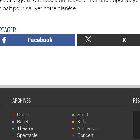
losif pour sauver notre planète.
TAGER...
Facebook
X
ARCHIVES
RÉS
Opéra
Sport
Ballet
Kids
Théâtre
Animation
Spectacle
Concert