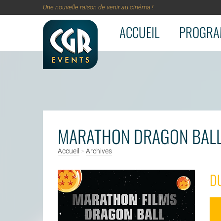
Une nouvelle raison de venir au cinéma !
ACCUEIL
PROGRA
Aller au contenu principal
MARATHON DRAGON BAL
Accueil
>
Archives
DU