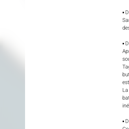
▪️
San
des
▪️
Ap
sou
Ta
but
es
La 
bat
in
▪️
Go