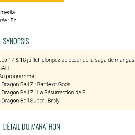
zmedia
ée : 5h
SYNOPSIS
Les 17 & 18 juillet, plongez au cœur de la saga de mang
BALL !
Au programme :
▪️ Dragon Ball Z : Battle of Gods
▪️ Dragon Ball Z : La Résurrection de F
▪️ Dragon Ball Super : Broly
DÉTAIL DU MARATHON