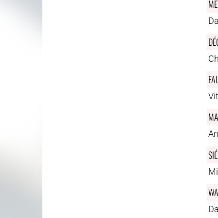
ME
Da
DÉ
Ch
FA
Vi
MA
An
SI
Mi
WA
Da