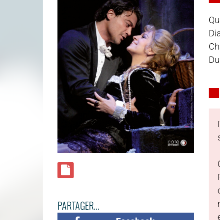
Qu
Dia
Ch
Du
PARTAGER...