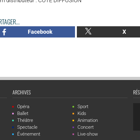
m distributeur : COTE DIFFUSION
TAGER...
Facebook
X
ARCHIVES
RÉS
Opéra
Sport
Ballet
Kids
Théâtre
Animation
Spectacle
Concert
Événement
Live-show