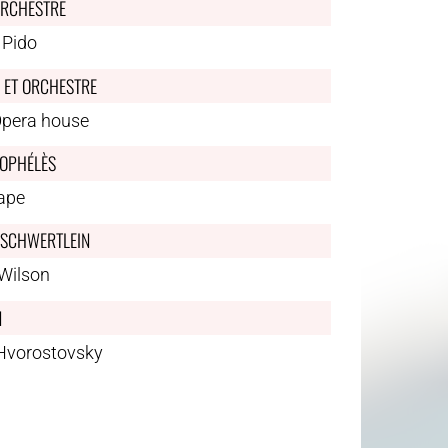
ORCHESTRE
 Pido
ET ORCHESTRE
Opera house
OPHÉLÈS
ape
SCHWERTLEIN
 Wilson
N
 Hvorostovsky