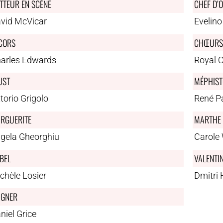
TTEUR EN SCÈNE
CHEF D’
vid McVicar
Evelino
CORS
CHŒURS 
arles Edwards
Royal 
UST
MÉPHIST
ttorio Grigolo
René P
RGUERITE
MARTHE 
gela Gheorghiu
Carole
ÉBEL
VALENTI
chèle Losier
Dmitri
GNER
niel Grice