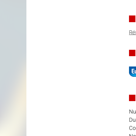
Ré
Nu
Du
Cod