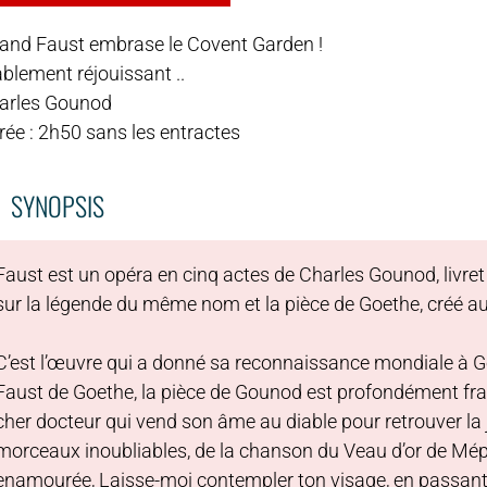
and Faust embrase le Covent Garden !
blement réjouissant ..
arles Gounod
rée : 2h50 sans les entractes
SYNOPSIS
Faust est un opéra en cinq actes de Charles Gounod, livret
sur la légende du même nom et la pièce de Goethe, créé au
C’est l’œuvre qui a donné sa reconnaissance mondiale à Gou
Faust de Goethe, la pièce de Gounod est profondément fran
cher docteur qui vend son âme au diable pour retrouver l
morceaux inoubliables, de la chanson du Veau d’or de Méphi
enamourée, Laisse-moi contempler ton visage, en passant p