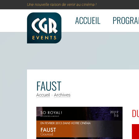
Une nouvelle raison de venir au cinéma !
ACCUEIL
PROGRA
Aller au contenu principal
FAUST
Accueil
>
Archives
DU