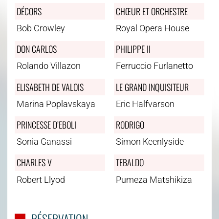
DÉCORS
CHŒUR ET ORCHESTRE
Bob Crowley
Royal Opera House
DON CARLOS
PHILIPPE II
Rolando Villazon
Ferruccio Furlanetto
ELISABETH DE VALOIS
LE GRAND INQUISITEUR
Marina Poplavskaya
Eric Halfvarson
PRINCESSE D’EBOLI
RODRIGO
Sonia Ganassi
Simon Keenlyside
CHARLES V
TEBALDO
Robert Llyod
Pumeza Matshikiza
RÉSERVATION