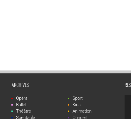
ARCHIVES
RÉS
Opéra
Sport
Ballet
Kids
Théâtre
Animation
Spectacle
Concert
Événement
Live-show