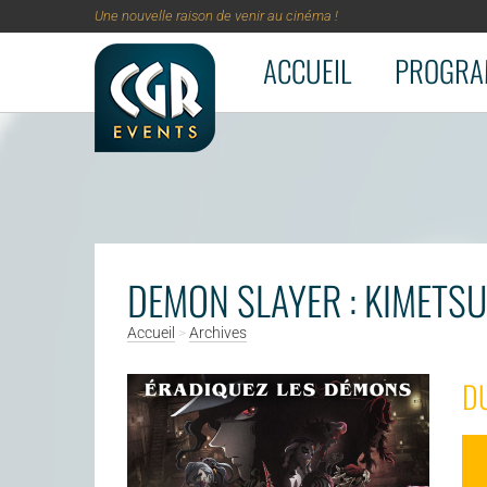
Une nouvelle raison de venir au cinéma !
ACCUEIL
PROGRA
Aller au contenu principal
DEMON SLAYER : KIMETSU
Accueil
>
Archives
DU