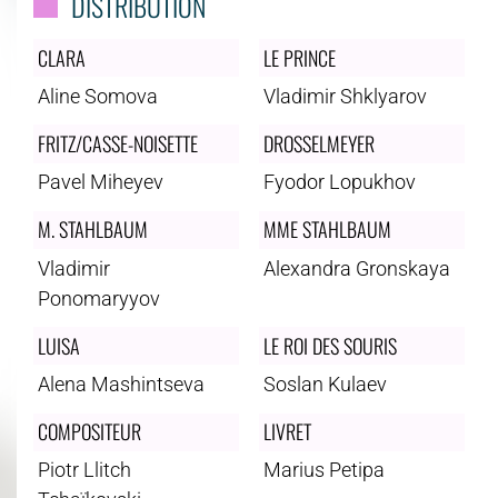
DISTRIBUTION
CLARA
LE PRINCE
Aline Somova
Vladimir Shklyarov
FRITZ/CASSE-NOISETTE
DROSSELMEYER
Pavel Miheyev
Fyodor Lopukhov
M. STAHLBAUM
MME STAHLBAUM
Vladimir
Alexandra Gronskaya
Ponomaryyov
LUISA
LE ROI DES SOURIS
Alena Mashintseva
Soslan Kulaev
COMPOSITEUR
LIVRET
Piotr Llitch
Marius Petipa