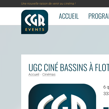
Une nouvelle raison de venir au cinéma !
ACCUEIL
PROGRA
Aller au contenu principal
UGC CINÉ BASSINS À FLO
Accueil
>
Cinémas
6 q
33