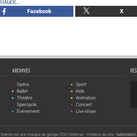
TAGER...
Facebook
X
ARCHIVES
RÉS
Opéra
Sport
Ballet
Kids
Théâtre
Animation
Spectacle
Concert
Événement
Live-show
 Events est une marque du groupe CGR Cinémas -
Création du site :
ludostatio