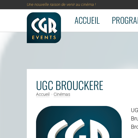
Une nouvelle raison de venir au cinéma !
ACCUEIL
PROGRA
Aller au contenu principal
UGC BROUCKERE
Accueil
>
Cinémas
UG
Bru
Br