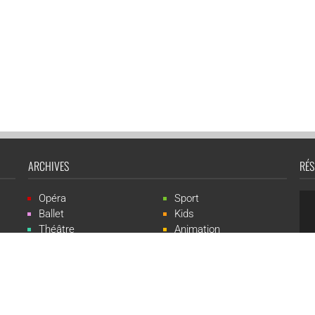
ARCHIVES
RÉS
Opéra
Sport
Ballet
Kids
Théâtre
Animation
Spectacle
Concert
Événement
Live-show
 Events est une marque du groupe CGR Cinémas -
Création du site :
ludostatio