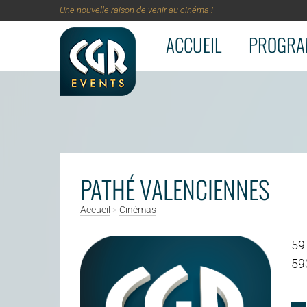
Une nouvelle raison de venir au cinéma !
ACCUEIL
PROGRA
Aller au contenu principal
PATHÉ VALENCIENNES
Accueil
>
Cinémas
59
59