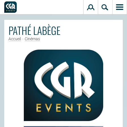
Aller au contenu principal
PATHÉ LABÈGE
Accueil
>
Cinémas