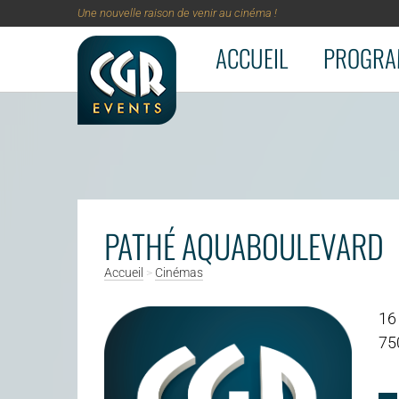
Une nouvelle raison de venir au cinéma !
ACCUEIL
PROGRA
Aller au contenu principal
PATHÉ AQUABOULEVARD
Accueil
>
Cinémas
16
75