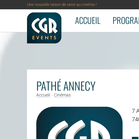
Une nouvelle raison de venir au cinéma !
ACCUEIL
PROGRA
Aller au contenu principal
PATHÉ ANNECY
Accueil
>
Cinémas
7 
74