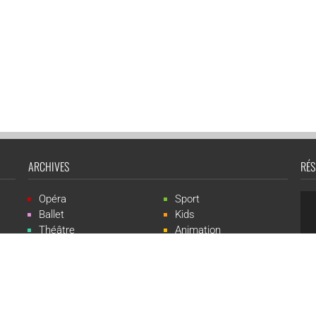
ARCHIVES
RÉS
Opéra
Sport
Ballet
Kids
Théâtre
Animation
Spectacle
Concert
Événement
Live-show
 Events est une marque du groupe CGR Cinémas -
Création du site :
ludostatio