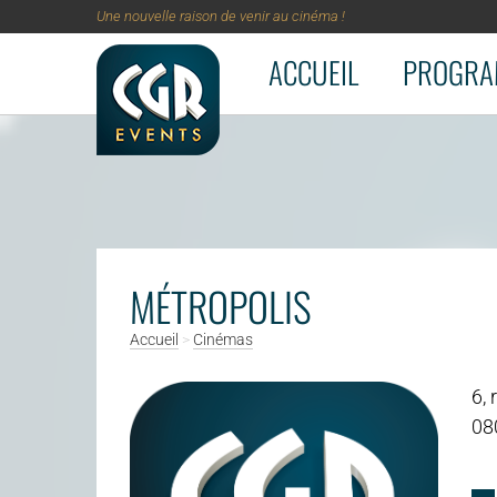
Une nouvelle raison de venir au cinéma !
ACCUEIL
PROGRA
Aller au contenu principal
MÉTROPOLIS
Accueil
>
Cinémas
6, 
08