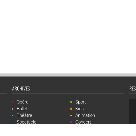
ARCHIVES
RÉS
Opéra
Sport
Ballet
Kids
Théâtre
Animation
Spectacle
Concert
Événement
Live-show