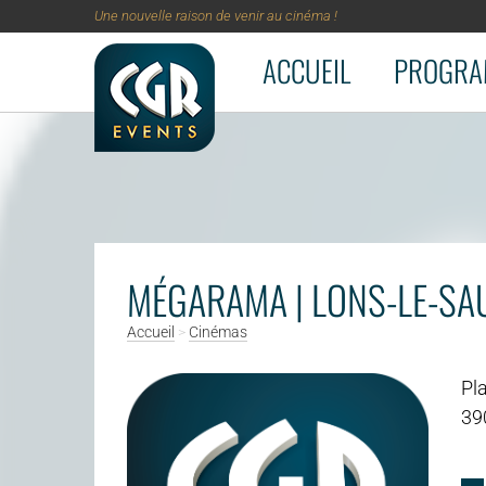
Une nouvelle raison de venir au cinéma !
ACCUEIL
PROGRA
Aller au contenu principal
MÉGARAMA | LONS-LE-SA
Accueil
>
Cinémas
Pla
39