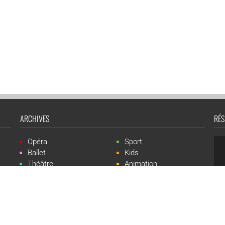
ARCHIVES
RÉS
Opéra
Sport
Ballet
Kids
Théâtre
Animation
Spectacle
Concert
Événement
Live-show
 Events est une marque du groupe CGR Cinémas -
Création du site :
ludostatio