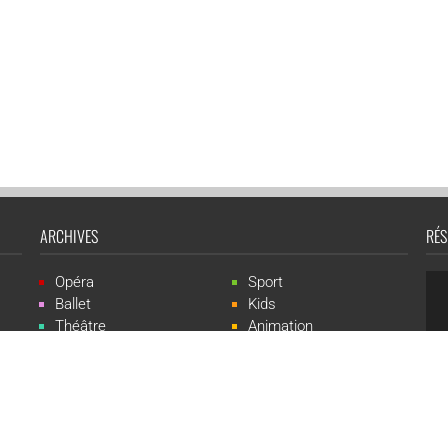
ARCHIVES
RÉS
Opéra
Sport
Ballet
Kids
Théâtre
Animation
Spectacle
Concert
Événement
Live-show
 Events est une marque du groupe CGR Cinémas -
Création du site :
ludostatio