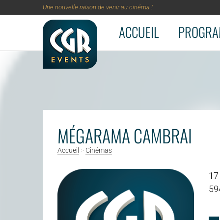
Une nouvelle raison de venir au cinéma !
ACCUEIL
PROGRA
Aller au contenu principal
MÉGARAMA CAMBRAI
Accueil
>
Cinémas
17
59