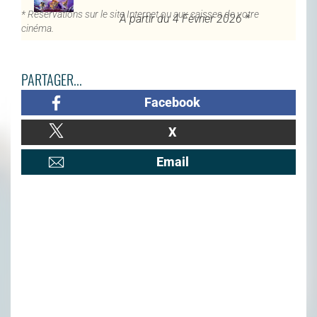
* Réservations sur le site Internet ou aux caisses de votre
À partir du 4 Février 2026 *
cinéma.
PARTAGER...
Facebook
X
Email