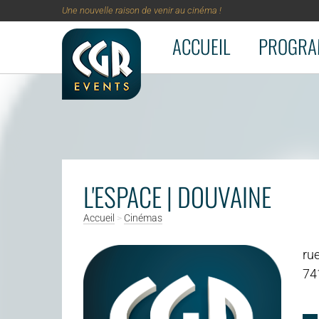
Une nouvelle raison de venir au cinéma !
ACCUEIL
PROGRA
Aller au contenu principal
L'ESPACE | DOUVAINE
Accueil
>
Cinémas
ru
74