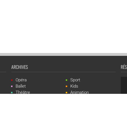
ARCHIVES
RÉS
Opéra
Sport
Ballet
Kids
Théâtre
Animation
Spectacle
Concert
Événement
Live-show
 Events est une marque du groupe CGR Cinémas -
Création du site :
ludostatio