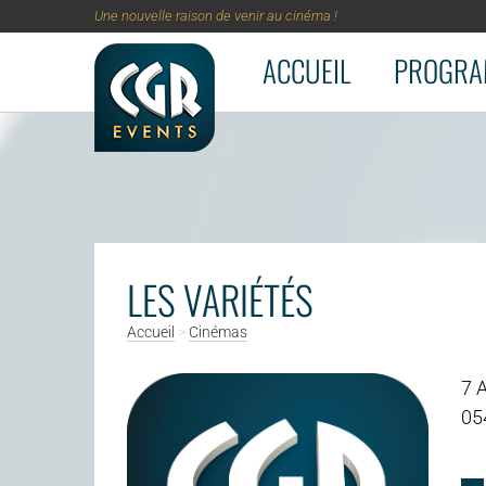
Une nouvelle raison de venir au cinéma !
ACCUEIL
PROGRA
Aller au contenu principal
LES VARIÉTÉS
Accueil
>
Cinémas
7 
05