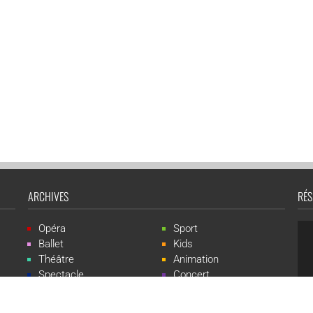
ARCHIVES
RÉS
Opéra
Sport
Ballet
Kids
Théâtre
Animation
Spectacle
Concert
Événement
Live-show