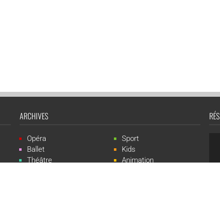
ARCHIVES
RÉS
Opéra
Sport
Ballet
Kids
Théâtre
Animation
Spectacle
Concert
Événement
Live-show
 Events est une marque du groupe CGR Cinémas -
Création du site :
ludostatio