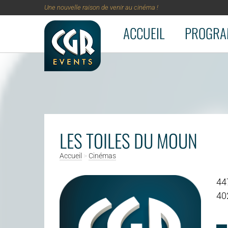
Une nouvelle raison de venir au cinéma !
ACCUEIL
PROGRA
Aller au contenu principal
LES TOILES DU MOUN
Accueil
>
Cinémas
44
40