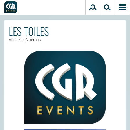
Aller au contenu principal
LES TOILES
Accueil
>
Cinémas