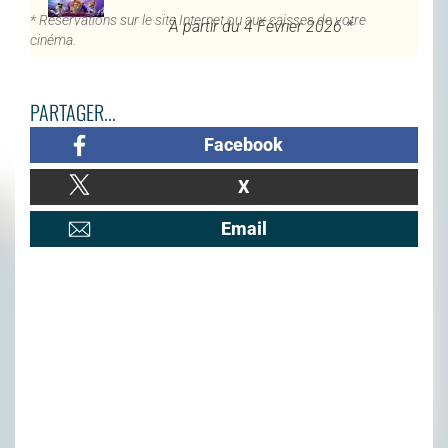
* Réservations sur le site Internet ou aux caisses de votre
À partir du 4 Février 2026 *
cinéma.
PARTAGER...
Facebook
X
Email