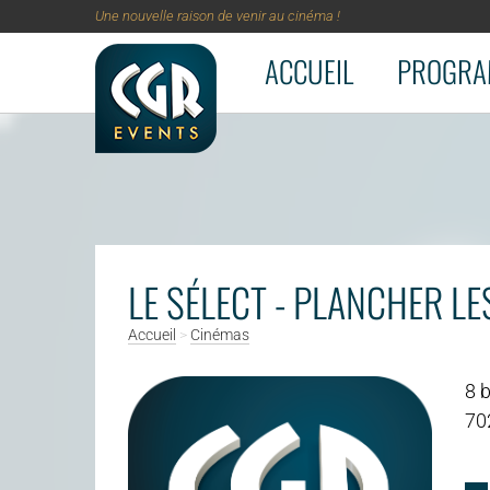
Une nouvelle raison de venir au cinéma !
ACCUEIL
PROGRA
Aller au contenu principal
LE SÉLECT - PLANCHER LE
Accueil
>
Cinémas
8 b
70