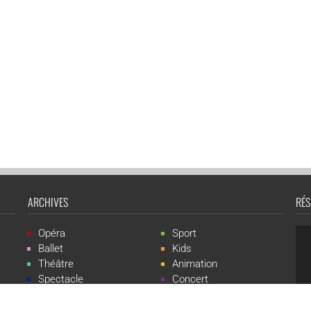
ARCHIVES
RÉS
Opéra
Sport
Ballet
Kids
Théâtre
Animation
Spectacle
Concert
Événement
Live-show