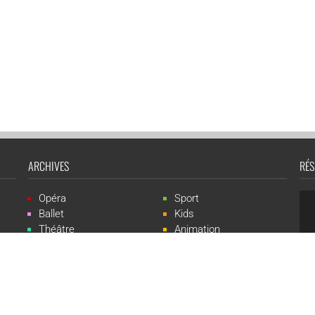
ARCHIVES
RÉS
Opéra
Sport
Ballet
Kids
Théâtre
Animation
Spectacle
Concert
Événement
Live-show
 Events est une marque du groupe CGR Cinémas -
Création du site :
ludostatio