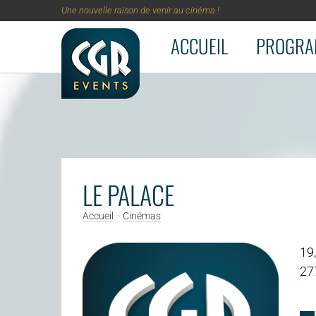
Une nouvelle raison de venir au cinéma !
ACCUEIL
PROGRA
Aller au contenu principal
LE PALACE
Accueil
>
Cinémas
19,
27