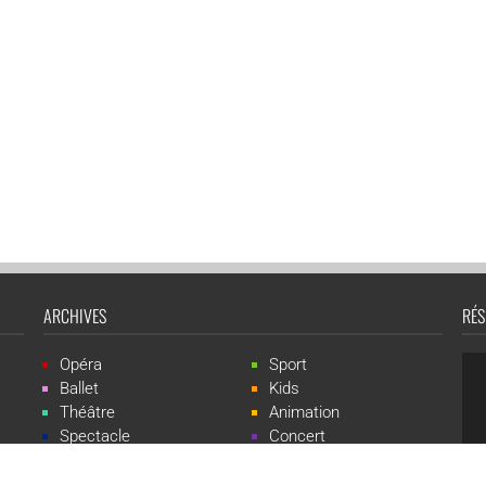
ARCHIVES
RÉS
Opéra
Sport
Ballet
Kids
Théâtre
Animation
Spectacle
Concert
Événement
Live-show