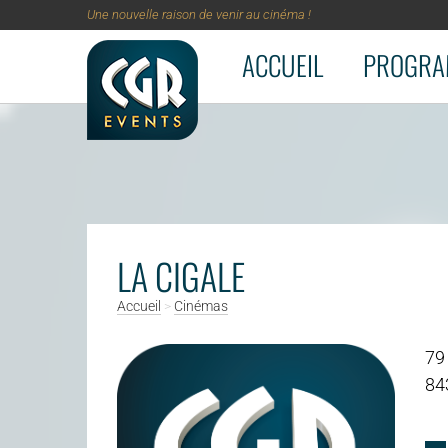
Une nouvelle raison de venir au cinéma !
ACCUEIL
PROGRA
Aller au contenu principal
LA CIGALE
Accueil
>
Cinémas
79
84