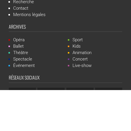
Recherche
Contact
Mentions légales
ARCHIVES
Opéra
Sport
Ballet
Kids
Théâtre
Animation
Spectacle
Concert
Événement
Live-show
RÉSEAUX SOCIAUX
CGR Events est une marque du groupe CGR Cinémas -
Création du