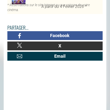
* Réservations sur le site Internet ou aux caisses de votre
À partir du 4 Février 2026 *
cinéma.
PARTAGER...
Facebook
X
Email