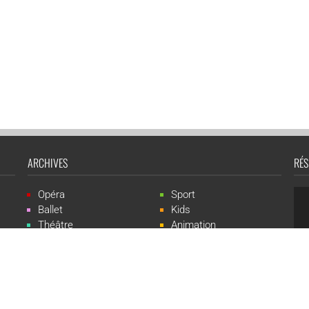
ARCHIVES
RÉS
Opéra
Sport
Ballet
Kids
Théâtre
Animation
Spectacle
Concert
Événement
Live-show
 Events est une marque du groupe CGR Cinémas -
Création du site :
ludostatio