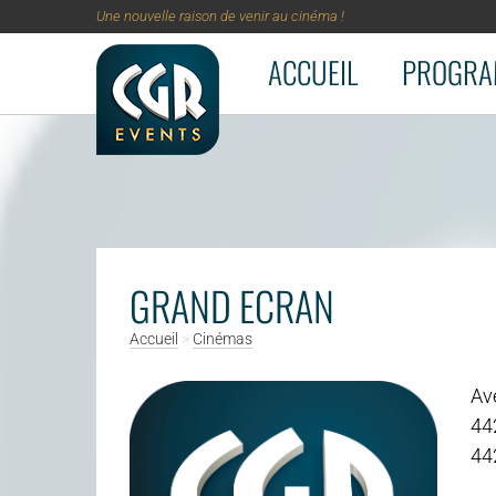
Une nouvelle raison de venir au cinéma !
ACCUEIL
PROGRA
Aller au contenu principal
GRAND ECRAN
Accueil
>
Cinémas
Av
44
44