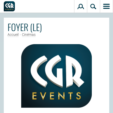
Aller au contenu principal
FOYER (LE)
Accueil
>
Cinémas