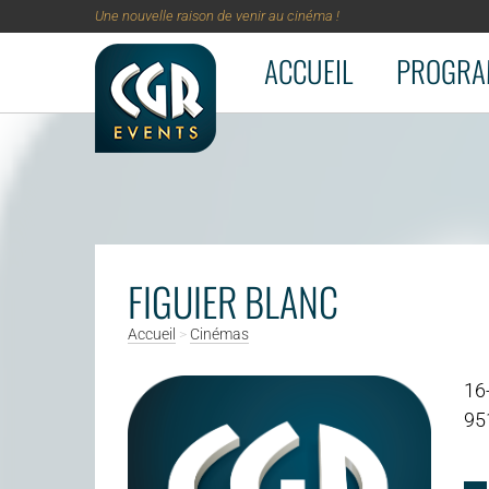
Une nouvelle raison de venir au cinéma !
ACCUEIL
PROGRA
Aller au contenu principal
FIGUIER BLANC
Accueil
>
Cinémas
16
95