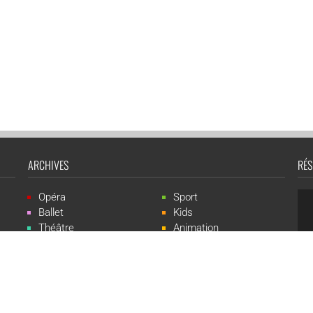
ARCHIVES
RÉS
Opéra
Sport
Ballet
Kids
Théâtre
Animation
Spectacle
Concert
Événement
Live-show
 Events est une marque du groupe CGR Cinémas -
Création du site :
ludostatio