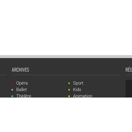
ARCHIVES
RÉS
Opéra
Sport
Ballet
Kids
Théâtre
Animation
Spectacle
Concert
Événement
Live-show
 Events est une marque du groupe CGR Cinémas -
Création du site :
ludostatio