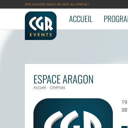
Une nouvelle raison de venir au cinéma !
ACCUEIL
PROGRA
Aller au contenu principal
ESPACE ARAGON
Accueil
>
Cinémas
19
38