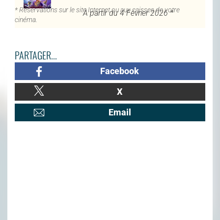
* Réservations sur le site Internet ou aux caisses de votre
À partir du 4 Février 2026 *
cinéma.
PARTAGER...
Facebook
X
Email