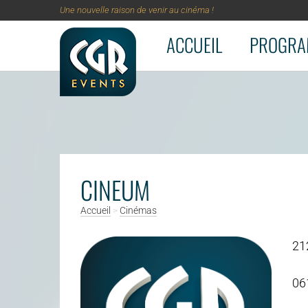
Une nouvelle raison de venir au cinéma !
ACCUEIL
PROGRA
Aller au contenu principal
CINEUM
Accueil
>
Cinémas
21
06