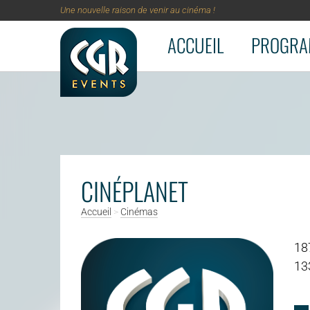
Une nouvelle raison de venir au cinéma !
ACCUEIL
PROGRA
Aller au contenu principal
CINÉPLANET
Accueil
>
Cinémas
18
13