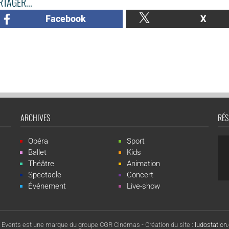
TAGER...
Facebook
X
ARCHIVES
RÉS
Opéra
Sport
Ballet
Kids
Théâtre
Animation
Spectacle
Concert
Événement
Live-show
 Events est une marque du groupe CGR Cinémas -
Création du site :
ludostatio