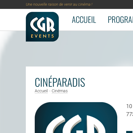
Une nouvelle raison de venir au cinéma !
ACCUEIL
PROGRA
Aller au contenu principal
CINÉPARADIS
Accueil
>
Cinémas
10
77