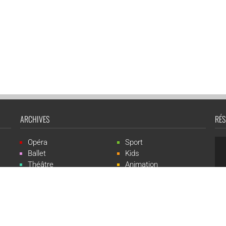
ARCHIVES
RÉS
Opéra
Sport
Ballet
Kids
Théâtre
Animation
Spectacle
Concert
Événement
Live-show
 Events est une marque du groupe CGR Cinémas -
Création du site :
ludostatio