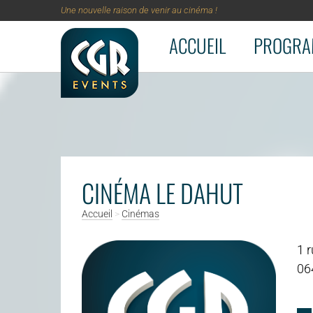
Une nouvelle raison de venir au cinéma !
ACCUEIL
PROGRA
Aller au contenu principal
CINÉMA LE DAHUT
Accueil
>
Cinémas
1 
06