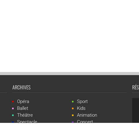
ARCHIVES
RÉS
Opéra
Sport
Ballet
Kids
Théâtre
Animation
Spectacle
Concert
Événement
Live-show