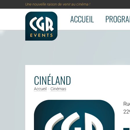
Une nouvelle raison de venir au cinéma !
ACCUEIL
PROGRA
Aller au contenu principal
CINÉLAND
Accueil
>
Cinémas
Ru
22