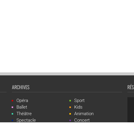
ARCHIVES
RÉS
Opéra
Sport
Ballet
Kids
Théâtre
Animation
Spectacle
Concert
Événement
Live-show