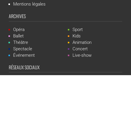
Mentions légales
ARCHIVES
Opéra
Sport
Ballet
Kids
Théâtre
Animation
Spectacle
Concert
Événement
Live-show
RÉSEAUX SOCIAUX
CGR Events est une marque du groupe CGR Cinémas -
Création du
site :
ludostation.com