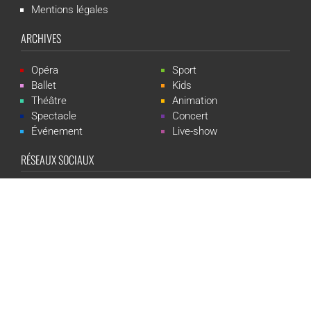
Mentions légales
ARCHIVES
Opéra
Sport
Ballet
Kids
Théâtre
Animation
Spectacle
Concert
Événement
Live-show
RÉSEAUX SOCIAUX
CGR Events est une marque du groupe CGR Cinémas -
Création du
site :
ludostation.com