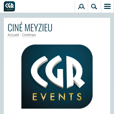
Aller au contenu principal
CINÉ MEYZIEU
Accueil
>
Cinémas